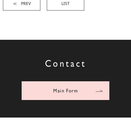
≪ PREV
LIST
Contact
Main Form