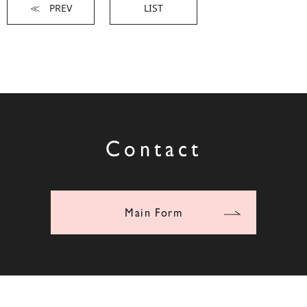
≪ PREV
LIST
Contact
Main Form