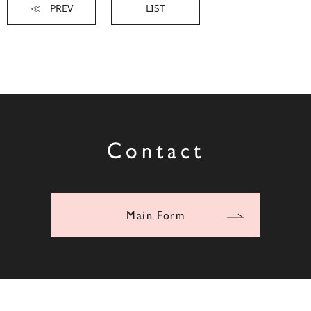
≪ PREV
LIST
Contact
Main Form