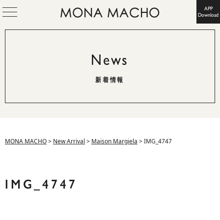
APP
Download
News
新着情報
MONA MACHO
>
New Arrival
>
Maison Margiela
>
IMG_4747
IMG_4747