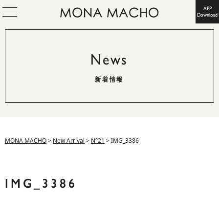
APP
Download
News
新着情報
MONA MACHO
>
New Arrival
>
N°21
>
IMG_3386
IMG_3386