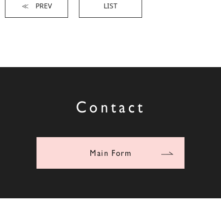
≪ PREV
LIST
Contact
Main Form