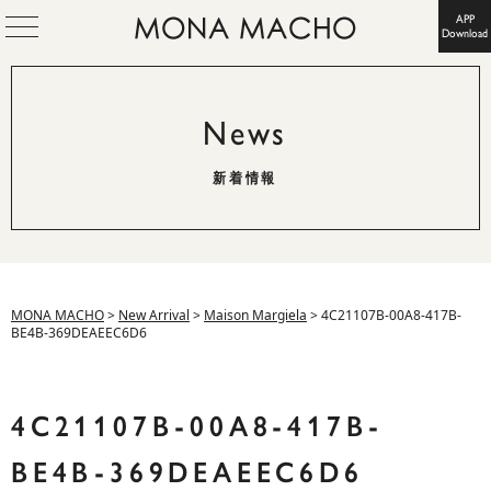
APP
Download
News
新着情報
MONA MACHO
>
New Arrival
>
Maison Margiela
>
4C21107B-00A8-417B-
BE4B-369DEAEEC6D6
4C21107B-00A8-417B-
BE4B-369DEAEEC6D6