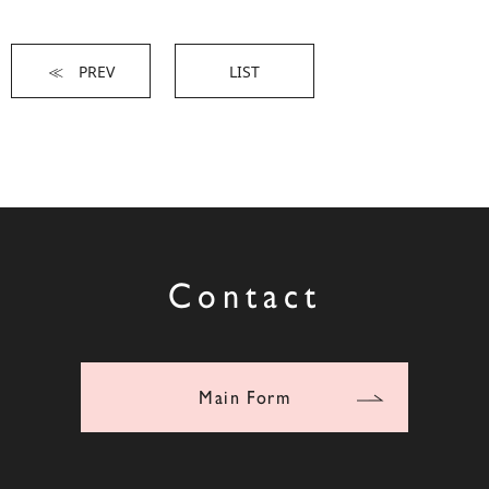
≪ PREV
LIST
Contact
Main Form