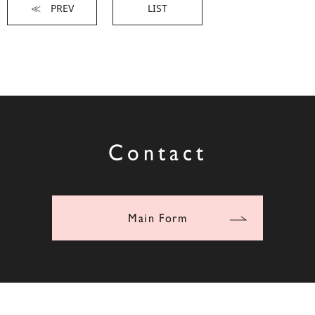
≪ PREV
LIST
Contact
Main Form