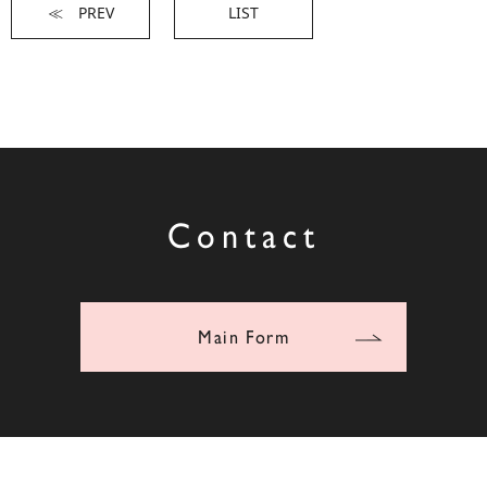
≪ PREV
LIST
Contact
Main Form