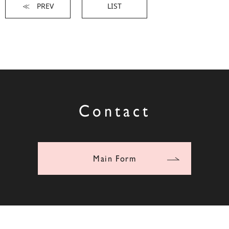
≪ PREV
LIST
Contact
Main Form