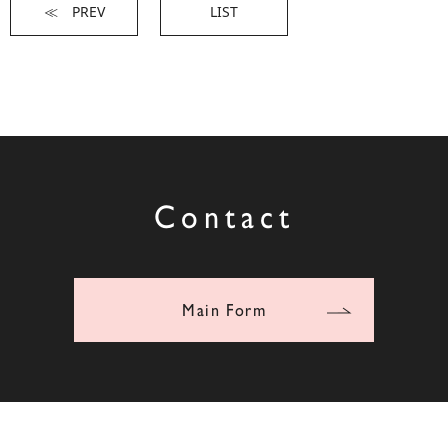
≪ PREV
LIST
Contact
Main Form