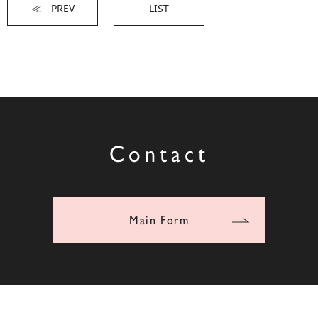
≪ PREV
LIST
Contact
Main Form