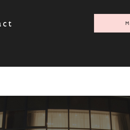
act
M