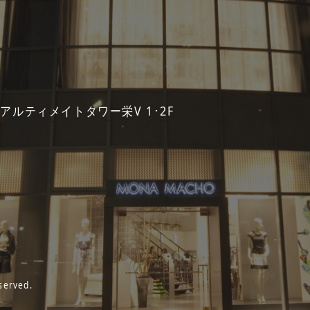
 アルティメイトタワー栄V 1･2F
served.