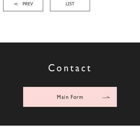
≪ PREV
LIST
Contact
Main Form