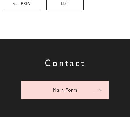
≪ PREV
LIST
Contact
Main Form