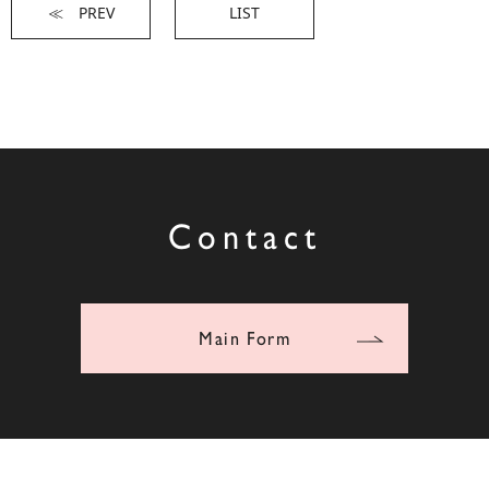
≪ PREV
LIST
Contact
Main Form