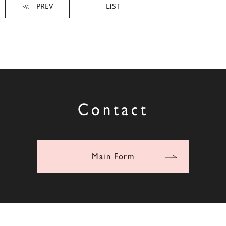
≪ PREV
LIST
Contact
Main Form