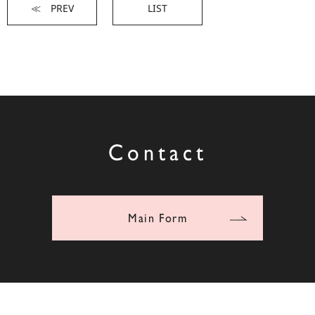
≪ PREV
LIST
Contact
Main Form