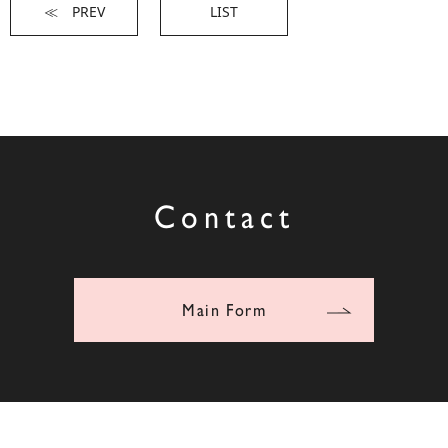
≪ PREV
LIST
Contact
Main Form