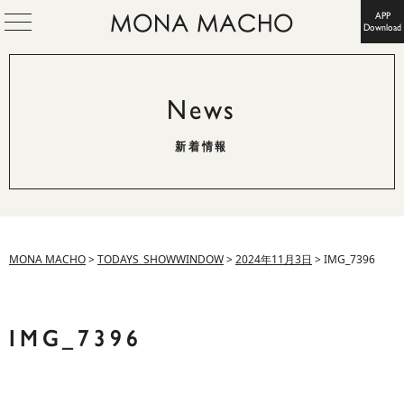
APP
Download
News
新着情報
MONA MACHO
>
TODAYS_SHOWWINDOW
>
2024年11月3日
>
IMG_7396
IMG_7396