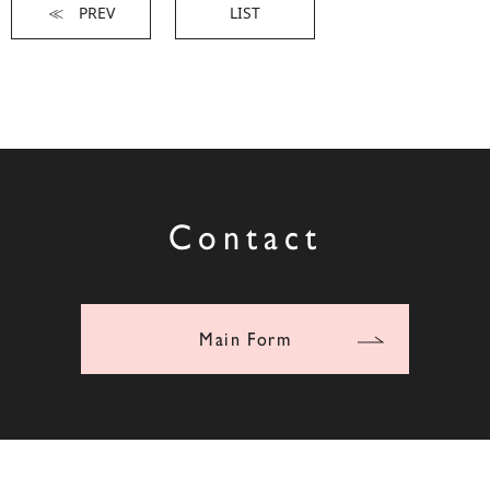
≪ PREV
LIST
Contact
Main Form