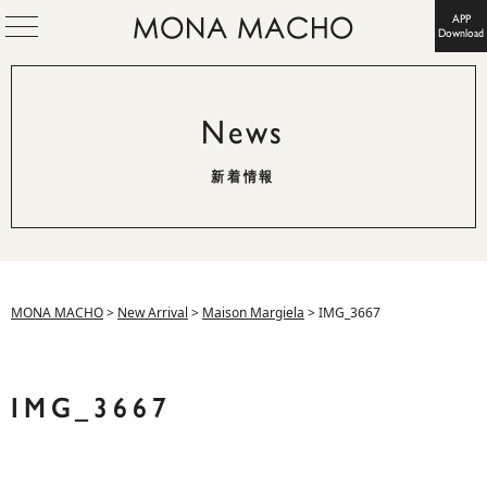
APP
Download
News
新着情報
MONA MACHO
>
New Arrival
>
Maison Margiela
>
IMG_3667
IMG_3667