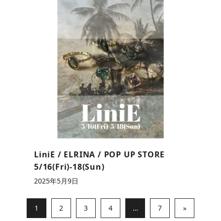
LiniE / ELRINA / POP UP STORE
5/16(Fri)-18(Sun)
2025年5月9日
1
2
3
4
…
7
»