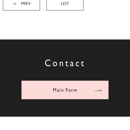
≪ PREV
LIST
Contact
Main Form