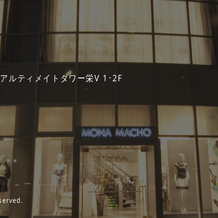
 アルティメイトタワー栄V 1･2F
served.