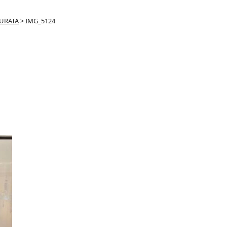
URATA
>
IMG_5124