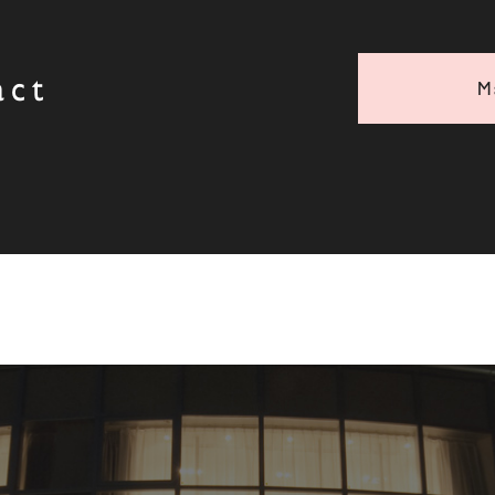
act
M