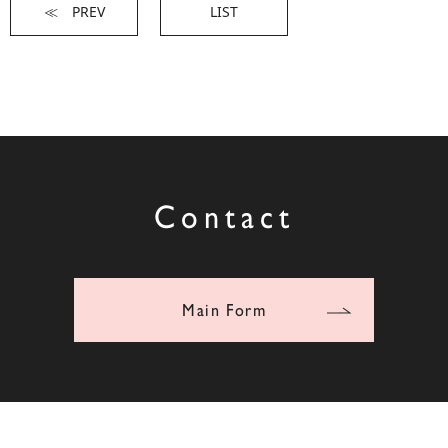
≪ PREV
LIST
Contact
Main Form