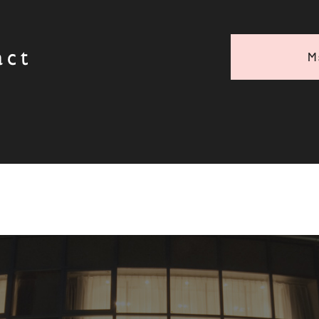
act
M