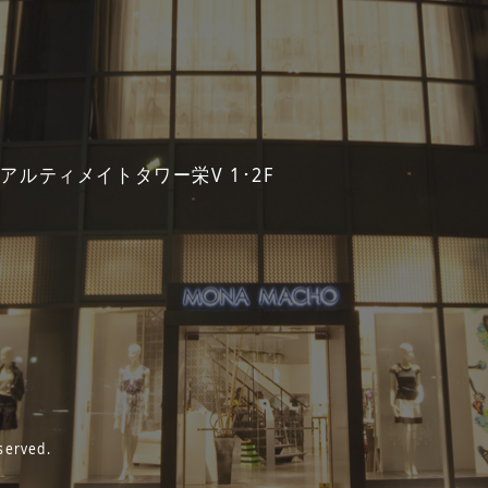
 アルティメイトタワー栄V 1･2F
served.