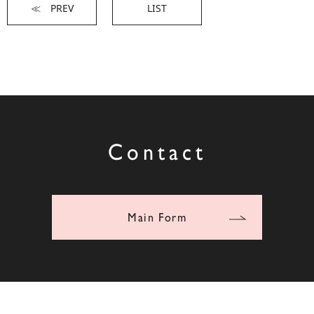
≪ PREV
LIST
Contact
Main Form