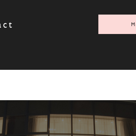
act
M