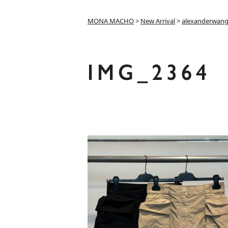
MONA MACHO
>
New Arrival
>
alexanderwan
IMG_2364