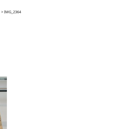
g
>
IMG_2364