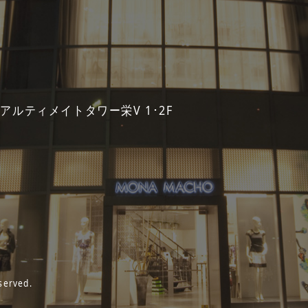
 アルティメイトタワー栄V 1･2F
served.