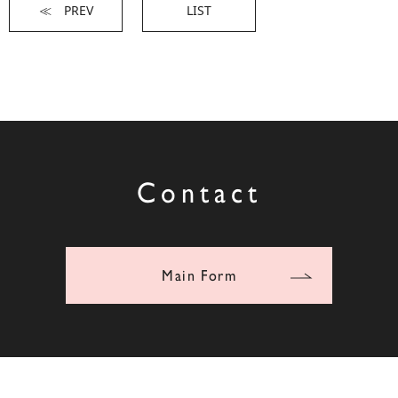
≪ PREV
LIST
Contact
Main Form