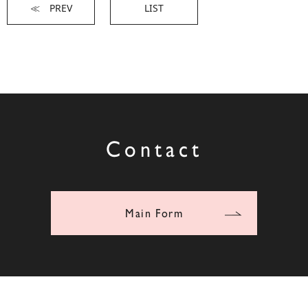
≪ PREV
LIST
Contact
Main Form