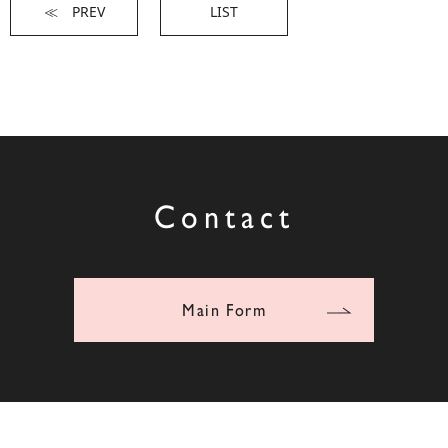
≪ PREV
LIST
Contact
Main Form