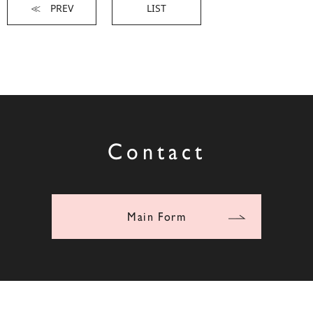
≪ PREV
LIST
Contact
Main Form