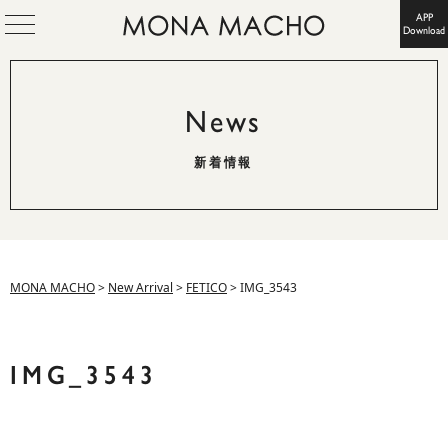
APP
Download
News
新着情報
MONA MACHO
>
New Arrival
>
FETICO
>
IMG_3543
IMG_3543