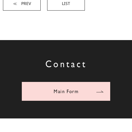
≪ PREV
LIST
Contact
Main Form