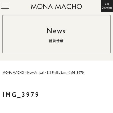
APP
Download
News
新着情報
MONA MACHO
>
New Arrival
>
3.1 Phillip Lim
>
IMG_3979
IMG_3979