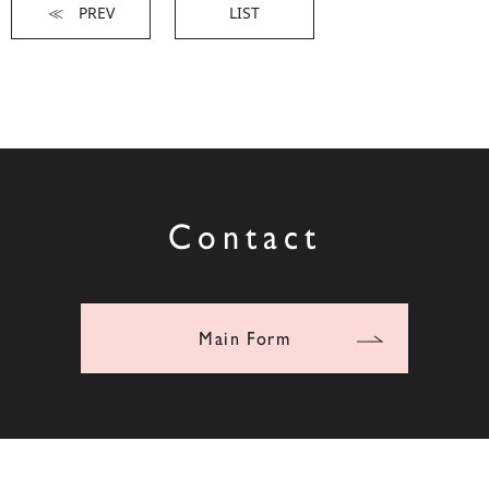
≪ PREV
LIST
Contact
Main Form