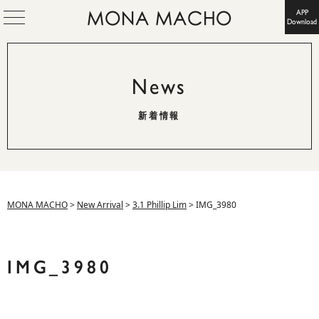
APP
Download
News
新着情報
MONA MACHO
>
New Arrival
>
3.1 Phillip Lim
>
IMG_3980
IMG_3980