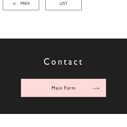
≪ PREV
LIST
Contact
Main Form