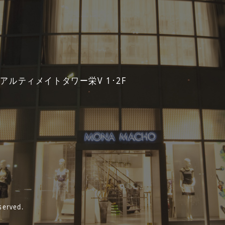
 アルティメイトタワー栄V 1･2F
served.