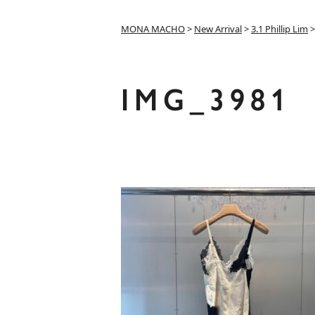
MONA MACHO
>
New Arrival
>
3.1 Phillip Lim
IMG_3981