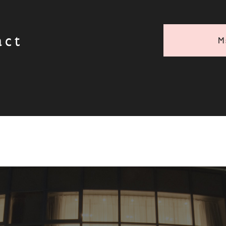
act
M