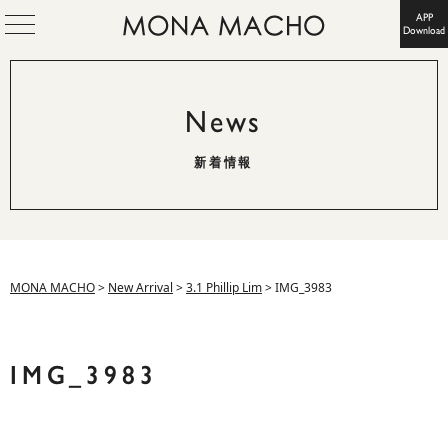
APP
Download
News
新着情報
MONA MACHO
>
New Arrival
>
3.1 Phillip Lim
>
IMG_3983
IMG_3983