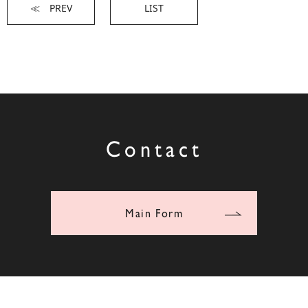
≪ PREV
LIST
Contact
Main Form