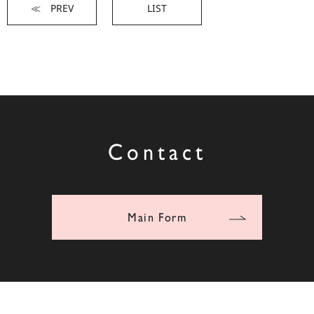
≪ PREV
LIST
Contact
Main Form