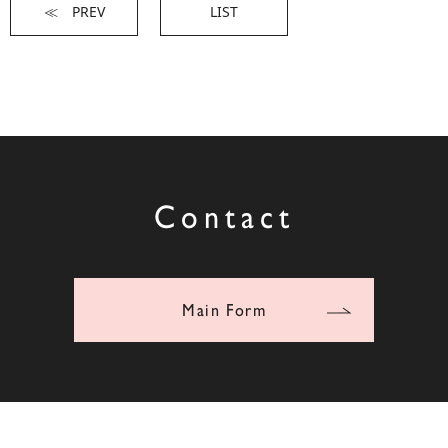
≪ PREV
LIST
Contact
Main Form