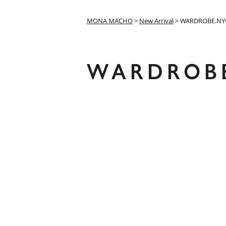
MONA MACHO
>
New Arrival
>
WARDROBE.NY
WARDROB