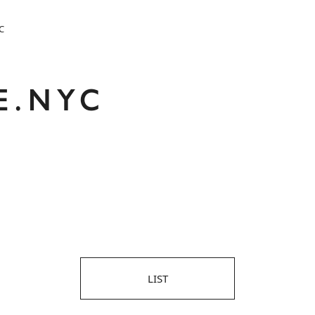
C
E.NYC
LIST