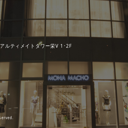
 アルティメイトタワー栄V 1･2F
served.