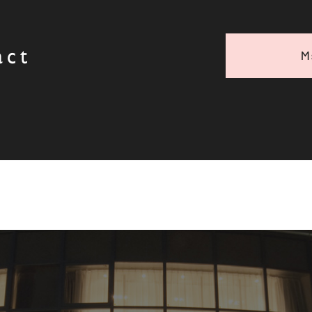
act
M