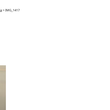
la
>
IMG_1417