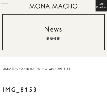
APP
Download
News
新着情報
MONA MACHO
>
New Arrival
>
carvan
>
IMG_8153
IMG_8153