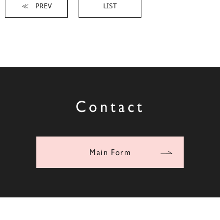
≪ PREV
LIST
Contact
Main Form