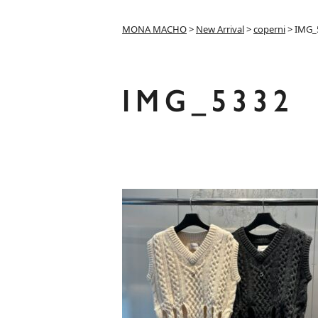
MONA MACHO
>
New Arrival
>
coperni
>
IMG_
IMG_5332