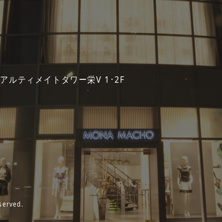
 アルティメイトタワー栄V 1･2F
served.