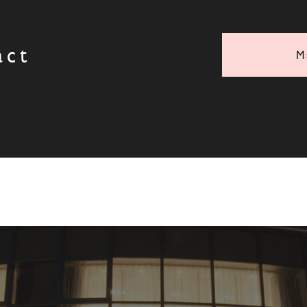
act
M