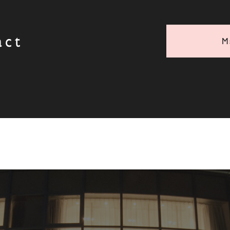
act
M