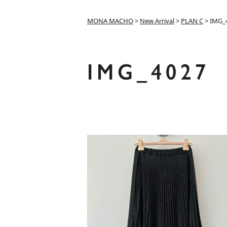
MONA MACHO
>
New Arrival
>
PLAN C
>
IMG_
IMG_4027