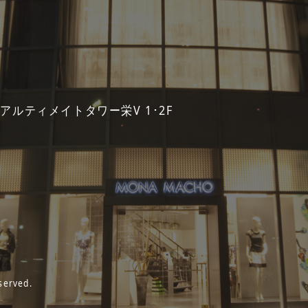
 アルティメイトタワー栄V 1･2F
served.