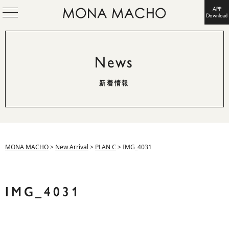
APP
Download
News
新着情報
MONA MACHO
>
New Arrival
>
PLAN C
>
IMG_4031
IMG_4031