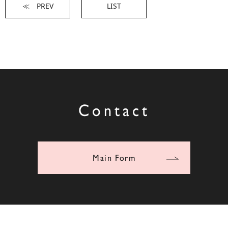
≪ PREV
LIST
Contact
Main Form