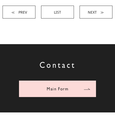
≪ PREV
LIST
NEXT ≫
Contact
Main Form