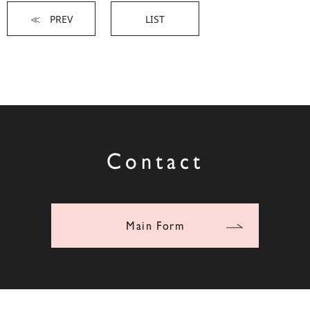
≪ PREV
LIST
Contact
Main Form