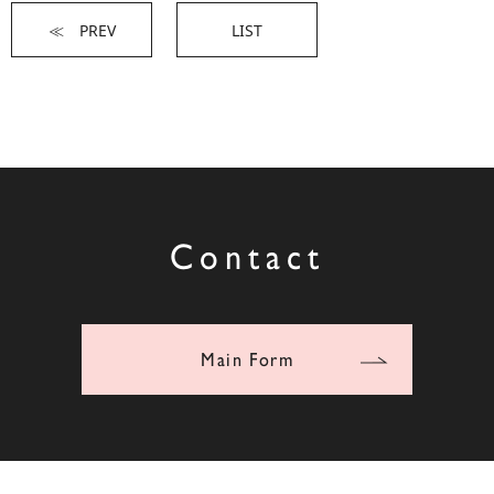
≪ PREV
LIST
Contact
Main Form