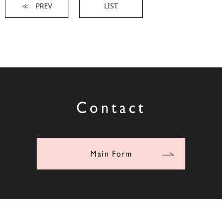
≪ PREV
LIST
Contact
Main Form