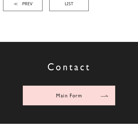
≪ PREV
LIST
Contact
Main Form