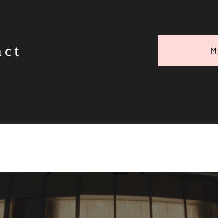
act
M