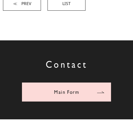
≪ PREV
LIST
Contact
Main Form