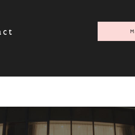
act
M